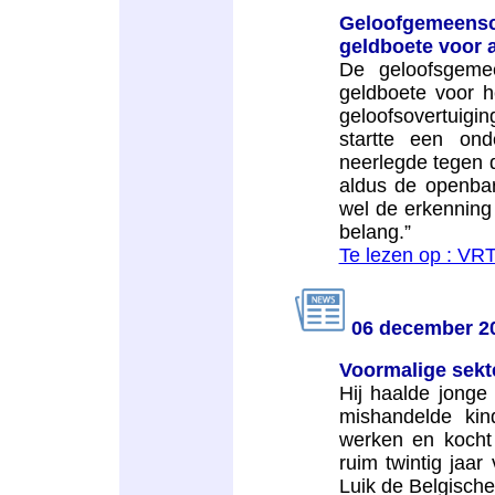
Geloofgemeen
geldboete voor a
De geloofsgemee
geldboete voor h
geloofsovertuigin
startte een ond
neerlegde tegen d
aldus de openbar
wel de erkenning
belang.”
Te lezen op : V
06 december 2
Voormalige sekt
Hij haalde jonge
mishandelde kin
werken en kocht 
ruim twintig jaar
Luik de Belgische