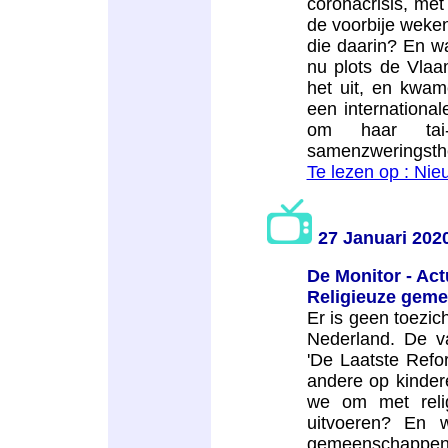
coronacrisis, me
de voorbije weken
die daarin? En 
nu plots de Vla
het uit, en kwa
een internationa
om haar tai-
samenzweringsth
Te lezen op : Ni
27 Januari 202
De Monitor - Act
Religieuze gem
Er is geen toezic
Nederland. De v
'De Laatste Refor
andere op kinder
we om met relig
uitvoeren? En 
gemeenschappen