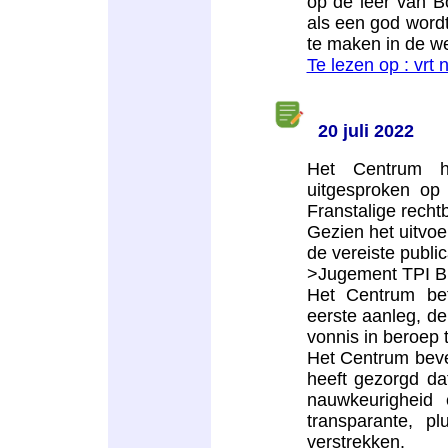
op de leer van Bo
als een god word
te maken in de w
Te lezen op : vrt 
20 juli 2022
Het Centrum h
uitgesproken op
Franstalige recht
Gezien het uitvoe
de vereiste public
>Jugement TPI Br
Het Centrum bet
eerste aanleg, de
vonnis in beroep 
Het Centrum beves
heeft gezorgd dat
nauwkeurigheid 
transparante, pl
verstrekken.