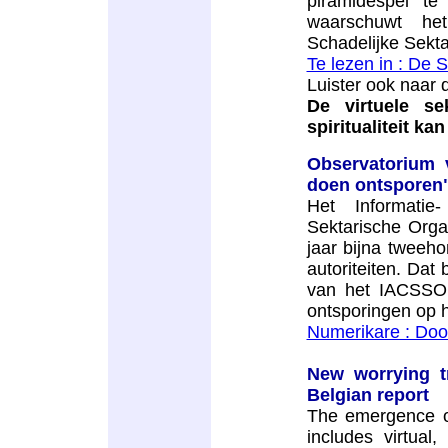
piramidespel te 
waarschuwt het
Schadelijke Sekta
Te lezen in : De 
Luister ook naar
De virtuele s
spiritualiteit kan
Observatorium 
doen ontsporen
Het Informatie
Sektarische Orga
jaar bijna tweeh
autoriteiten. Dat 
van het IACSSO.
ontsporingen op he
Numerikare : Doo
New worrying tr
Belgian report
The emergence of
includes virtual,