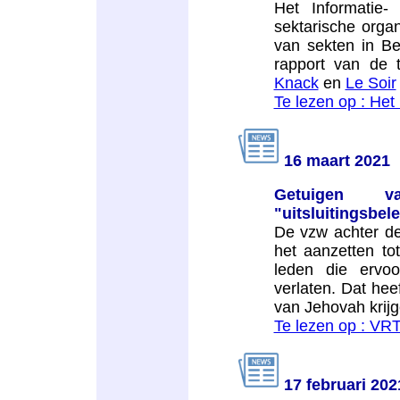
Het Informatie-
sektarische organ
van sekten in Bel
rapport van de t
Knack
en
Le Soir
Te lezen op : Het
16 maart 2021
Getuigen v
"uitsluitingsbel
De vzw achter de
het aanzetten to
leden die ervo
verlaten. Dat hee
van Jehovah krij
Te lezen op : V
17 februari 202