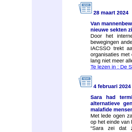
28 maart 2024
Van mannenbeweg
nieuwe sekten zi
Door het intern
bewegingen ander
IACSSO trekt aa
organisaties met 
lang niet meer all
Te lezen in : De 
4 februari 2024
Sara had term
alternatieve g
malafide mense
Met lede ogen z
op het einde van 
“Sara zei dat 