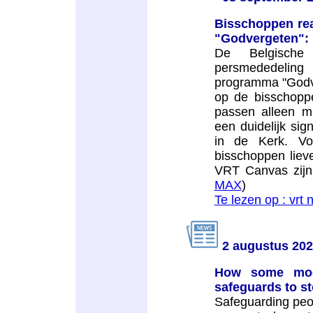
Bisschoppen rea
"Godvergeten": 
De Belgische 
persmededeling 
programma "Godve
op de bisschoppe
passen alleen m
een duidelijk sig
in de Kerk. Vo
bisschoppen lieve
VRT Canvas zijn
MAX
)
Te lezen op : vrt 
2 augustus 20
How some mod
safeguards to s
Safeguarding peop