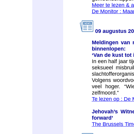
Meer te lezen & ar
De Monitor : Maa
09 augustus 2
Meldingen van m
binnenlopen:
‘Van de kust tot
In een half jaar t
seksueel misbru
slachtofferorgan
Volgens woordvoe
veel hoger. “Wie
zelfmoord.”
Te lezen op : De
Jehovah’s Witn
forward’
The Brussels Tim