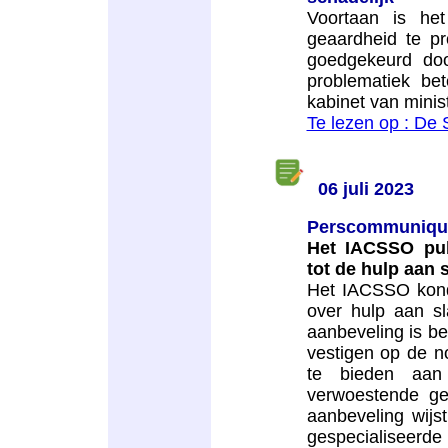
Voortaan is he
geaardheid te p
goedgekeurd doo
problematiek bet
kabinet van mini
Te lezen op : De
06 juli 2023
Perscommuniqu
Het IACSSO pu
tot de hulp aan 
Het IACSSO kondi
over hulp aan sl
aanbeveling is be
vestigen op de 
te bieden aan
verwoestende ge
aanbeveling wij
gespecialisee