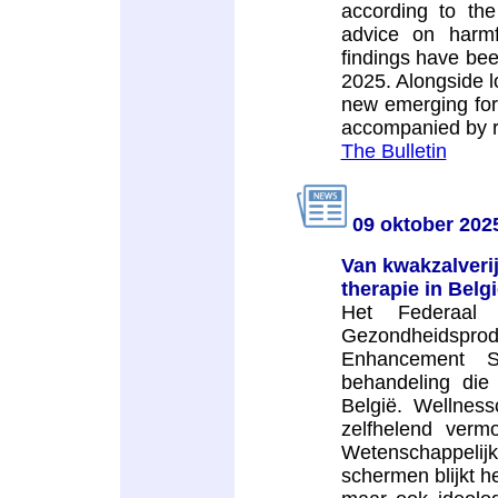
according to the
advice on harmf
findings have been
2025. Alongside l
new emerging form
accompanied by r
The Bulletin
09 oktober 202
Van kwakzalveri
therapie in Belg
Het Federaal 
Gezondheidspr
Enhancement Sy
behandeling die
België. Wellness
zelfhelend verm
Wetenschappelij
schermen blijkt h