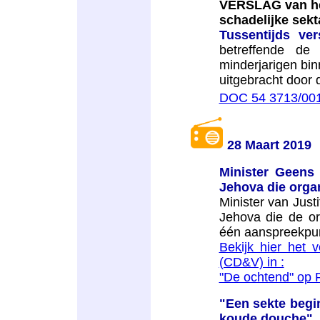
VERSLAG van het
schadelijke sekt
Tussentijds ver
betreffende de
minderjarigen bi
uitgebracht door
DOC 54 3713/00
28 Maart 2019
Minister Geens 
Jehova die organ
Minister van Just
Jehova die de org
één aanspreekpun
Bekijk hier het 
(CD&V) in :
"De ochtend" op 
"Een sekte begi
koude douche"