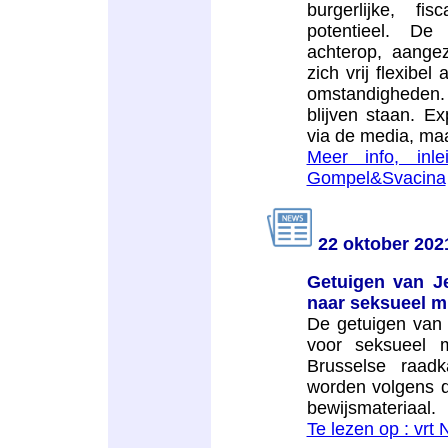
burgerlijke, fi
potentieel. De
achterop, aange
zich vrij flexibe
omstandigheden. D
blijven staan. E
via de media, maa
Meer info, inl
Gompel&Svacina
22 oktober 202
Getuigen van Je
naar seksueel m
De getuigen van
voor seksueel m
Brusselse raadk
worden volgens 
bewijsmateriaal.
Te lezen op : vrt