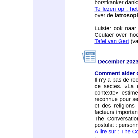
borstkanker dankz
Te lezen op : he
over de
iatrosop
Luister ook naar
Ceulaer over ‘hoe
Tafel van Gert
(va
December 2023 
Comment aider q
Il n’y a pas de re
de sectes. «La 
contexte» estim
reconnue pour se
et des religions 
facteurs importan
The Conversati
postulat : person
A lire sur : The 