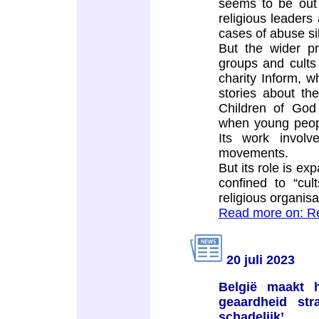
seems to be out 
religious leaders
cases of abuse si
But the wider p
groups and cults 
charity Inform, w
stories about th
Children of God
when young peop
Its work involv
movements.
But its role is ex
confined to “cul
religious organisa
Read more on: Re
20 juli 2023
België maakt 
geaardheid stra
schadelijk’