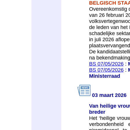
BELGISCH STA
Overeenkomstig d
van 26 februari 
volksvertegenwoor
de leden van het 
schadelijke sekt
in juli 2026 aflop
plaatsvervangend
De kandidaatstell
na bekendmaking
BS 07/05/2026
:
BS 07/05/2026
:
Ministerraad
03 maart 2026
Van heilige vrou
breder
Het ‘heilige vrou
verbondenheid 