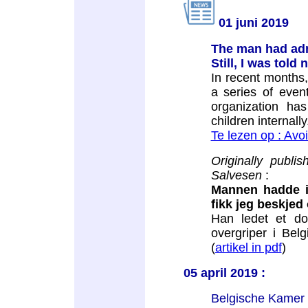
01 juni 2019
The man had adm
Still, I was told
In recent months
a series of event
organization ha
children internally
Te lezen op : Avo
Originally publ
Salvesen
:
Mannen hadde i
fikk jeg beskjed 
Han ledet et do
overgriper i Belg
(
artikel in pdf
)
05 april 2019 :
Belgische Kamer 