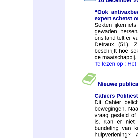
16 december 2
“Ook antivaxbe
expert schetst 
Sekten lijken iets
gewaden, hersens
ons land telt er 
Detraux (51). Z
beschrijft hoe se
de maatschappij. H
Te lezen op : Het
Nieuwe publica
Cahiers Polities
Dit Cahier belic
bewegingen. Naa
vraag gesteld of 
is. Kan er niet
bundeling van k
hulpverlening? 