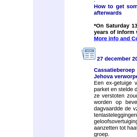
:
How to get som
afterwards
*On Saturday 13
years of Inform 
More info and C
27 december 2
Cassatieberoe
Jehova verworp
Een ex-getuige 
parket en stelde 
ze verstoten zou
worden op bevel
dagvaardde de vz
tenlastelegginge
geloofsovertuigin
aanzetten tot haa
groep.