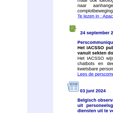
maar ook ideolog
naar aanhang
complotbeweging 
Te lezen in : Apa
24 september 
Perscommuniqu
Het IACSSO pub
vanuit sekten do
Het IACSSO wijs
chatbots en de
kwetsbare person
Lees de perscom
03 juni 2024
Belgisch observa
uit personeels
diensten uit te 