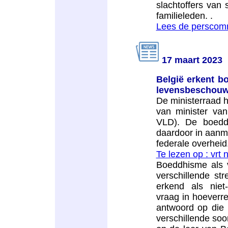
slachtoffers van
familieleden. .
Lees de perscom
17 maart 2023
België erkent bo
levensbeschouw
De ministerraad 
van minister va
VLD). De boedd
daardoor in aanme
federale overheid.
Te lezen op : vrt 
Boeddhisme als v
verschillende st
erkend als niet
vraag in hoeverr
antwoord op die v
verschillende soo