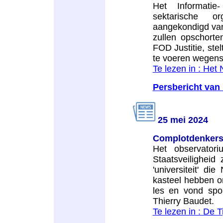
Het Informatie
sektarische o
aangekondigd vanaf
zullen opschorte
FOD Justitie, stel
te voeren wegens 
Te lezen in : Het
Persbericht van
25 mei 2024
Complotdenkers i
Het observatori
Staatsveilighei
'universiteit' d
kasteel hebben on
les en vond spor
Thierry Baudet.
Te lezen in : De T